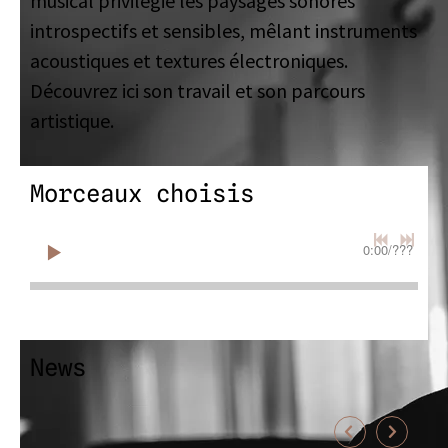
musical privilégie les paysages sonores
introspectifs et sensibles,
mêlant instruments
acoustiques et textures électroniques
.
Découvrez ici son travail et son parcours
artistique.
Morceaux choisis
0:00
/
???
News