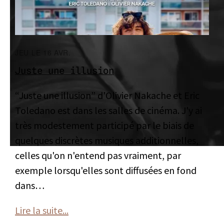
JEU LE 16 AVR.
Juste une illusion
“Juste une illusion” d'Olivier Nakache et Eric
Toledano est dans les salles de cinéma. J'y ai
très modestement participé par le biais de
quelques discrètes musiques additionnelles,
celles qu'on n'entend pas vraiment, par
exemple lorsqu'elles sont diffusées en fond
dans…
Lire la suite...